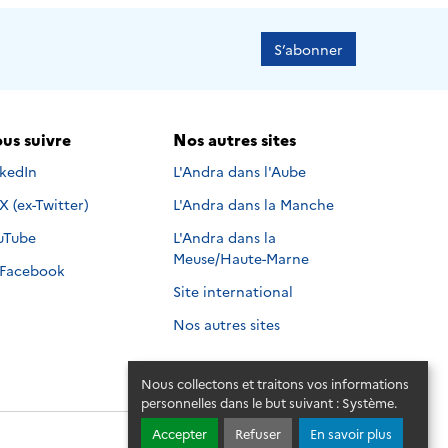
S’abonner
us suivre
Nos autres sites
s suivre sur
nkedIn
L'Andra dans l'Aube
Nous suivre sur
X (ex-Twitter)
L'Andra dans la Manche
s suivre sur
uTube
L'Andra dans la
Meuse/Haute-Marne
Nous suivre sur
Facebook
Site international
Nos autres sites
Nous collectons et traitons vos informations
personnelles dans le but suivant :
Système
.
Accepter
Refuser
En savoir plus
© 2026 - Andra. Tous droits réservés.