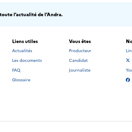
oute l’actualité de l’Andra.
Liens utiles
Vous êtes
No
Nou
Actualités
Producteur
Li
Les documents
Candidat
Nou
FAQ
Journaliste
Yo
Glossaire