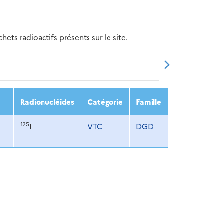
ets radioactifs présents sur le site.
20
2021
2022
2023
2024
Radionucléides
Catégorie
Famille
125
I
VTC
DGD