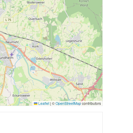
Leaflet
|
©
OpenStreetMap
contributors