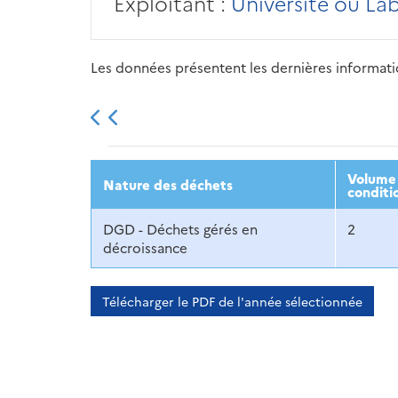
Exploitant :
Université ou La
Les données présentent les dernières information
2013
2014
2015
Volume 
Nature des déchets
conditi
DGD - Déchets gérés en
2
décroissance
Télécharger le PDF de l'année sélectionnée