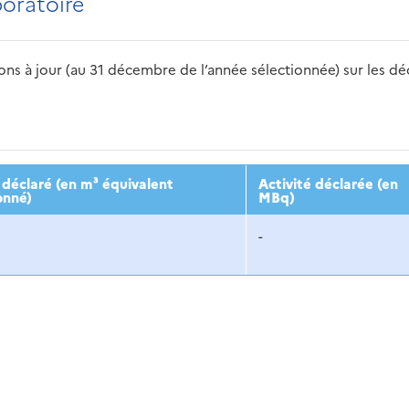
boratoire
s à jour (au 31 décembre de l’année sélectionnée) sur les déch
2016
2017
2018
2019
20
déclaré (en m³ équivalent
Activité déclarée (en
onné)
MBq)
-