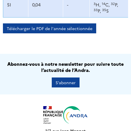
3
14
32
SI
0,04
-
H,
C,
P,
33
35
P,
S
Télécharger le PDF de l'année sélectionnée
Abonnez-vous à notre newsletter pour suivre toute
l’actualité de l’Andra.
S’abonner
1/7, rue Jean Monnet