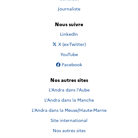
Journaliste
Nous suivre
Nous suivre sur
LinkedIn
Nous suivre sur
X (ex-Twitter)
Nous suivre sur
YouTube
Nous suivre sur
Facebook
Nos autres sites
L'Andra dans l'Aube
L'Andra dans la Manche
L'Andra dans la Meuse/Haute-Marne
Site international
Nos autres sites