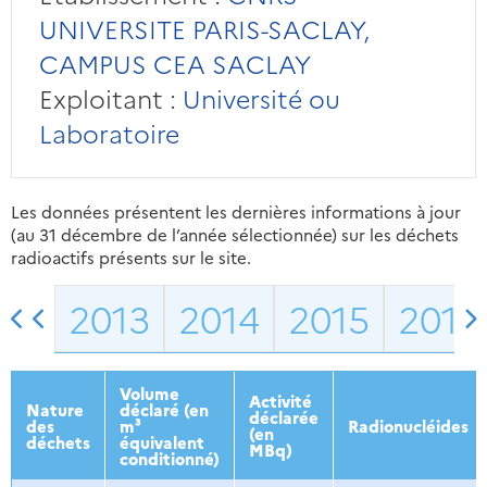
UNIVERSITE PARIS-SACLAY,
CAMPUS CEA SACLAY
Exploitant :
Université ou
Laboratoire
Les données présentent les dernières informations à jour
(au 31 décembre de l’année sélectionnée) sur les déchets
radioactifs présents sur le site.
2013
2014
2015
2016
Volume
Activité
Nature
déclaré (en
déclarée
des
m³
Radionucléides
(en
déchets
équivalent
MBq)
conditionné)