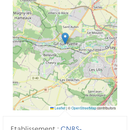
Leaflet
|
©
OpenStreetMap
contributors
Etablissement :
CNRS-