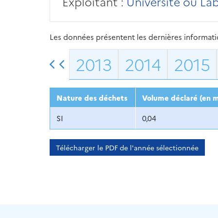
Exploitant :
Université ou La
Les données présentent les dernières information
2013
2014
2015
Nature des déchets
Volume déclaré (en m
SI
0,04
Télécharger le PDF de l'année sélectionnée