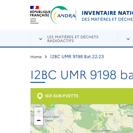
Aller au contenu principal
Skip to navigation
INVENTAIRE NAT
DES MATIÈRES ET DÉCH
LES MATIÈRES ET DÉCHETS
RADIOACTIFS
I2BC UMR 9198 Bat 22-23
Home
I2BC UMR 9198 ba
GIF-SUR-YVETTE
+
−