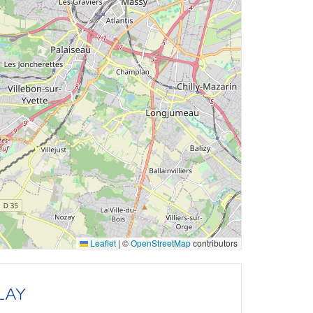
Leaflet
|
©
OpenStreetMap
contributors
LAY