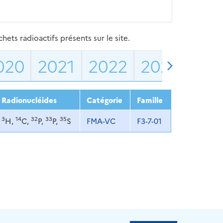
ets radioactifs présents sur le site.
020
2021
2022
2023
202
Radionucléides
Catégorie
Famille
3
14
32
33
35
H,
C,
P,
P,
S
FMA-VC
F3-7-01