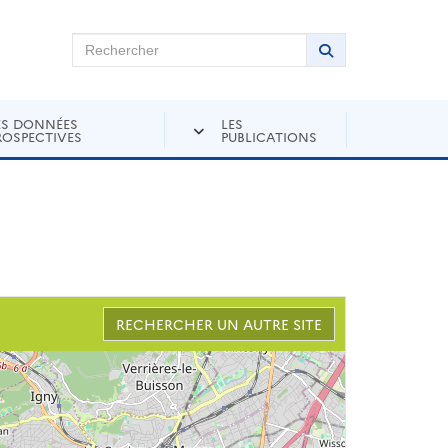
chercher sur Andra Inventaire
Rechercher
Lancer la recher
ES DONNÉES
LES
ROSPECTIVES
PUBLICATIONS
RECHERCHER UN AUTRE SITE