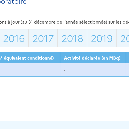
boratoire
s à jour (au 31 décembre de l’année sélectionnée) sur les déch
2016
2017
2018
2019
2
³ équivalent conditionné)
Activité déclarée (en MBq)
-