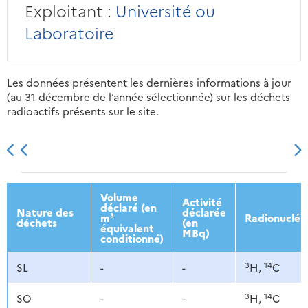
Exploitant :
Université ou
Laboratoire
Les données présentent les dernières informations à jour
(au 31 décembre de l’année sélectionnée) sur les déchets
radioactifs présents sur le site.
2013
2014
2015
2016
Volume
Activité
déclaré (en
Nature des
déclarée
m³
Radionucléi
déchets
(en
équivalent
MBq)
conditionné)
3
14
SL
-
-
H,
C
3
14
SO
-
-
H,
C