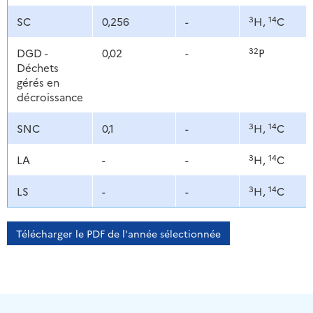
3
14
SC
0,256
-
H,
C
32
DGD -
0,02
-
P
Déchets
gérés en
décroissance
3
14
SNC
0,1
-
H,
C
3
14
LA
-
-
H,
C
3
14
LS
-
-
H,
C
Télécharger le PDF de l'année sélectionnée