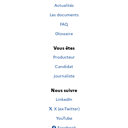
Actualités
Les documents
FAQ
Glossaire
Vous êtes
Producteur
Candidat
Journaliste
Nous suivre
Nous suivre sur
LinkedIn
Nous suivre sur
X (ex-Twitter)
Nous suivre sur
YouTube
Nous suivre sur
Facebook