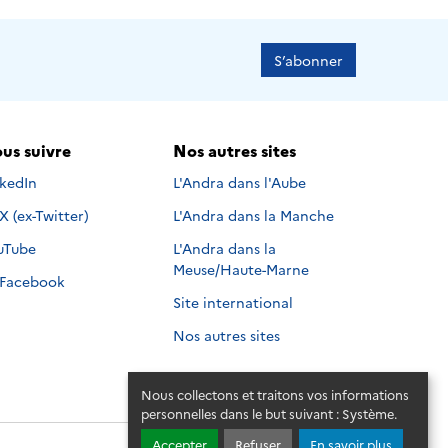
S’abonner
us suivre
Nos autres sites
s suivre sur
nkedIn
L'Andra dans l'Aube
Nous suivre sur
X (ex-Twitter)
L'Andra dans la Manche
s suivre sur
uTube
L'Andra dans la
Meuse/Haute-Marne
Nous suivre sur
Facebook
Site international
Nos autres sites
Nous collectons et traitons vos informations
personnelles dans le but suivant :
Système
.
Accepter
Refuser
En savoir plus