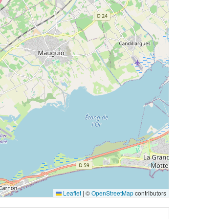
Leaflet
|
©
OpenStreetMap
contributors