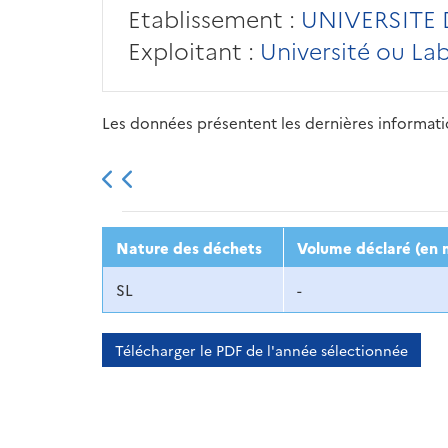
Etablissement :
UNIVERSITE 
Exploitant :
Université ou La
Les données présentent les dernières information
2013
2014
2015
Nature des déchets
Volume déclaré (en 
SL
-
Télécharger le PDF de l'année sélectionnée