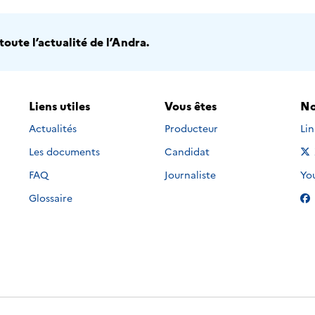
oute l’actualité de l’Andra.
Liens utiles
Vous êtes
No
Nou
Actualités
Producteur
Li
Les documents
Candidat
Nou
FAQ
Journaliste
Yo
Glossaire