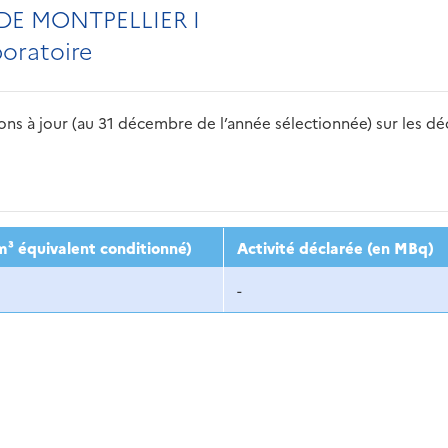
DE MONTPELLIER I
boratoire
s à jour (au 31 décembre de l’année sélectionnée) sur les déch
2016
2017
2018
2019
20
m³ équivalent conditionné)
Activité déclarée (en MBq)
-