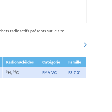
ets radioactifs présents sur le site.
20
2021
2022
2023
2024
Radionucléides
Catégorie
Famille
3
14
H,
C
FMA-VC
F3-7-01