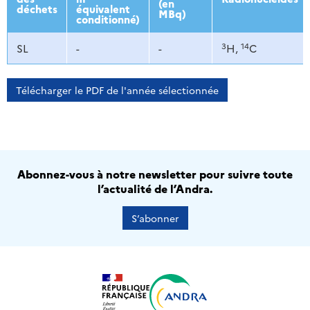
(en
déchets
équivalent
MBq)
conditionné)
3
14
SL
-
-
H,
C
Télécharger le PDF de l'année sélectionnée
Abonnez-vous à notre newsletter pour suivre toute
l’actualité de l’Andra.
S’abonner