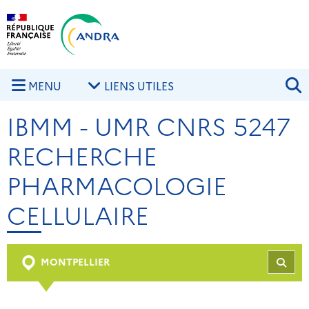
Aller au contenu principal
Skip to navigation
R
MENU
LIENS UTILES
IBMM - UMR CNRS 5247
RECHERCHE
PHARMACOLOGIE
CELLULAIRE
MONTPELLIER
REC