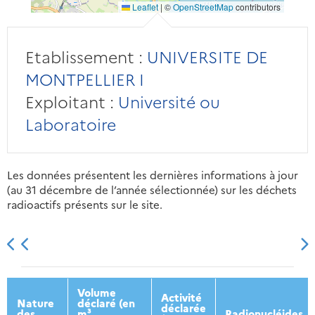
Leaflet
|
©
OpenStreetMap
contributors
Etablissement :
UNIVERSITE DE
MONTPELLIER I
Exploitant :
Université ou
Laboratoire
Les données présentent les dernières informations à jour
(au 31 décembre de l’année sélectionnée) sur les déchets
radioactifs présents sur le site.
2013
2014
2015
2016
Volume
Activité
Nature
déclaré (en
déclarée
des
m³
Radionucléides