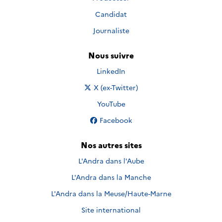
Candidat
Journaliste
Nous suivre
Nous suivre sur
LinkedIn
Nous suivre sur
X (ex-Twitter)
Nous suivre sur
YouTube
Nous suivre sur
Facebook
Nos autres sites
L'Andra dans l'Aube
L'Andra dans la Manche
L'Andra dans la Meuse/Haute-Marne
Site international