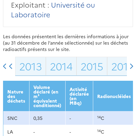
Exploitant :
Université ou
Laboratoire
Les données présentent les dernières informations à jour
(au 31 décembre de l’année sélectionnée) sur les déchets
radioactifs présents sur le site.
2013
2014
2015
2016
Volume
Activité
Nature
déclaré (en
déclarée
des
m³
Radionucléides
(en
déchets
équivalent
MBq)
conditionné)
14
SNC
0,35
-
C
14
LA
-
-
C