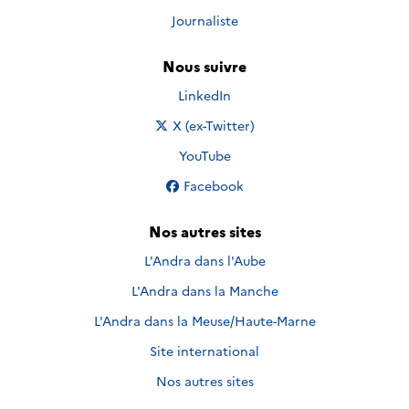
Journaliste
Nous suivre
Nous suivre sur
LinkedIn
Nous suivre sur
X (ex-Twitter)
Nous suivre sur
YouTube
Nous suivre sur
Facebook
Nos autres sites
L'Andra dans l'Aube
L'Andra dans la Manche
L'Andra dans la Meuse/Haute-Marne
Site international
Nos autres sites