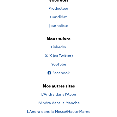
Producteur
Candidat
Journaliste
Nous suivre
Nous suivre sur
LinkedIn
Nous suivre sur
X (ex-Twitter)
Nous suivre sur
YouTube
Nous suivre sur
Facebook
Nos autres sites
L'Andra dans l'Aube
L'Andra dans la Manche
L'Andra dans la Meuse/Haute-Marne