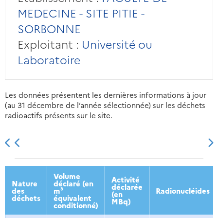
MEDECINE - SITE PITIE -
SORBONNE
Exploitant :
Université ou
Laboratoire
Les données présentent les dernières informations à jour
(au 31 décembre de l’année sélectionnée) sur les déchets
radioactifs présents sur le site.
2013
2014
2015
2016
Volume
Activité
Nature
déclaré (en
déclarée
des
m³
Radionucléides
(en
déchets
équivalent
MBq)
conditionné)