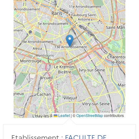
Leaflet
|
©
OpenStreetMap
contributors
Etablissement :
FACULTE DE