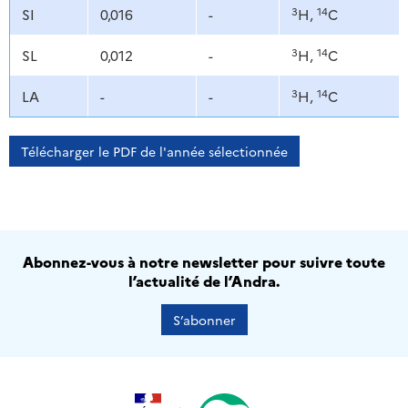
3
14
SI
0,016
-
H,
C
3
14
SL
0,012
-
H,
C
3
14
LA
-
-
H,
C
Télécharger le PDF de l'année sélectionnée
Abonnez-vous à notre newsletter pour suivre toute
l’actualité de l’Andra.
S’abonner