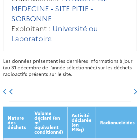
MEDECINE - SITE PITIE -
SORBONNE
Exploitant :
Université ou
Laboratoire
Les données présentent les dernières informations à jour
(au 31 décembre de l’année sélectionnée) sur les déchets
radioactifs présents sur le site.
2013
2014
2015
2016
Volume
Activité
Nature
déclaré (en
déclarée
des
m³
Radionucléides
(en
déchets
équivalent
MBq)
conditionné)