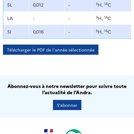
3
14
SL
0,012
-
H,
C
3
14
LA
-
-
H,
C
3
14
SI
0,016
-
H,
C
Télécharger le PDF de l'année sélectionnée
Abonnez-vous à notre newsletter pour suivre toute
l’actualité de l’Andra.
S’abonner