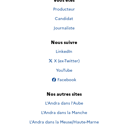
Producteur
Candidat
Journaliste
Nous suivre
Nous suivre sur
LinkedIn
Nous suivre sur
X (ex-Twitter)
Nous suivre sur
YouTube
Nous suivre sur
Facebook
Nos autres sites
L'Andra dans l'Aube
L'Andra dans la Manche
L'Andra dans la Meuse/Haute-Marne