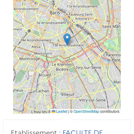
Leaflet
|
©
OpenStreetMap
contributors
Etablissement :
FACULTE DE