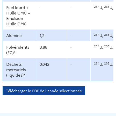
234
235
2
Fuel lourd +
-
-
U,
U,
Huile GMC +
Emulsion
Huile GMC
234
235
2
Alumine
1,2
-
U,
U,
234
235
2
Pulvérulents
3,88
-
U,
U,
(EC)*
234
235
2
Déchets
0,042
-
U,
U,
mercuriels
(liquides)*
Télécharger le PDF de l'année sélectionnée