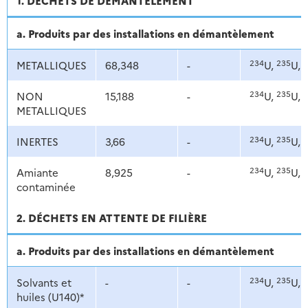
1. DÉCHETS DE DÉMANTÈLEMENT
a. Produits par des installations en démantèlement
234
235
2
METALLIQUES
68,348
-
U,
U,
234
235
2
NON
15,188
-
U,
U,
METALLIQUES
234
235
2
INERTES
3,66
-
U,
U,
234
235
2
Amiante
8,925
-
U,
U,
contaminée
2. DÉCHETS EN ATTENTE DE FILIÈRE
a. Produits par des installations en démantèlement
234
235
2
Solvants et
-
-
U,
U,
huiles (U140)*