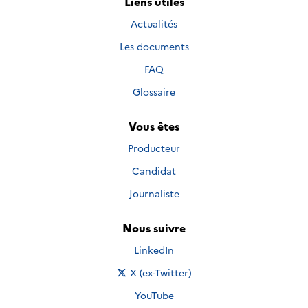
Liens utiles
Actualités
Les documents
FAQ
Glossaire
Vous êtes
Producteur
Candidat
Journaliste
Nous suivre
Nous suivre sur
LinkedIn
Nous suivre sur
X (ex-Twitter)
Nous suivre sur
YouTube