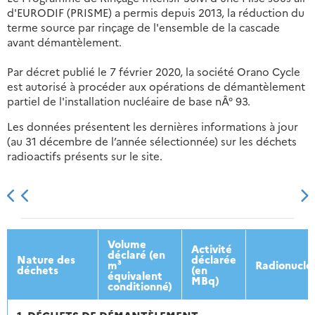
d'EURODIF (PRISME) a permis depuis 2013, la réduction du
terme source par rinçage de l'ensemble de la cascade
avant démantèlement.
Par décret publié le 7 février 2020, la société Orano Cycle
est autorisé à procéder aux opérations de démantèlement
partiel de l'installation nucléaire de base nÂ° 93.
Les données présentent les dernières informations à jour
(au 31 décembre de l’année sélectionnée) sur les déchets
radioactifs présents sur le site.
2013
2014
2015
2016
Volume
Activité
déclaré (en
Nature des
déclarée
m³
Radionuclé
déchets
(en
équivalent
MBq)
conditionné)