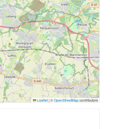
Leaflet
|
©
OpenStreetMap
contributors