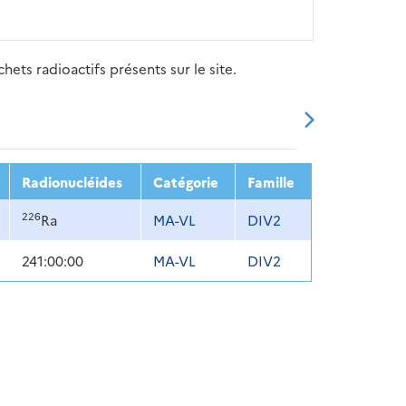
ets radioactifs présents sur le site.
20
2021
2022
2023
2024
Radionucléides
Catégorie
Famille
226
Ra
MA-VL
DIV2
241:00:00
MA-VL
DIV2