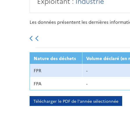
Exploitant :
Industrie
Les données présentent les dernières information
2013
2014
2015
Nature des déchets
Volume déclaré (en 
FPR
-
FPA
-
Télécharger le PDF de l'année sélectionnée