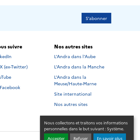
S’abonner
us suivre
Nos autres sites
s suivre sur
nkedIn
L'Andra dans l'Aube
Nous suivre sur
X (ex-Twitter)
L'Andra dans la Manche
s suivre sur
uTube
L'Andra dans la
Meuse/Haute-Marne
Nous suivre sur
Facebook
Site international
Nos autres sites
Nous collectons et traitons vos informations
personnelles dans le but suivant :
Système
.
Accepter
Refuser
En savoir plus