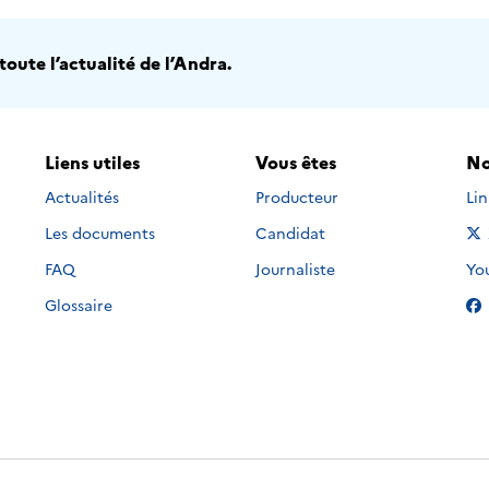
oute l’actualité de l’Andra.
Liens utiles
Vous êtes
No
Nou
Actualités
Producteur
Li
Les documents
Candidat
Nou
FAQ
Journaliste
Yo
Glossaire