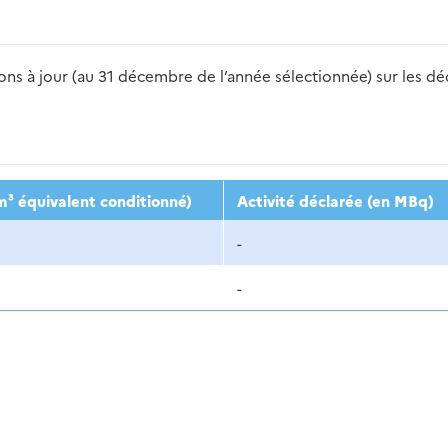
s à jour (au 31 décembre de l’année sélectionnée) sur les déch
2016
2017
2018
2019
20
m³ équivalent conditionné)
Activité déclarée (en MBq)
-
-