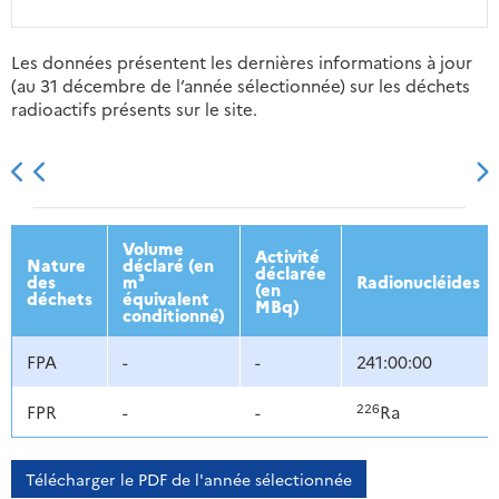
Les données présentent les dernières informations à jour
(au 31 décembre de l’année sélectionnée) sur les déchets
radioactifs présents sur le site.
2013
2014
2015
2016
Volume
Activité
Nature
déclaré (en
déclarée
des
m³
Radionucléides
(en
déchets
équivalent
MBq)
conditionné)
FPA
-
-
241:00:00
226
FPR
-
-
Ra
Télécharger le PDF de l'année sélectionnée