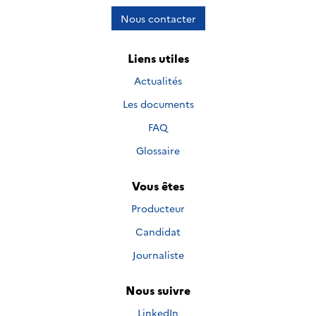
Nous contacter
Liens utiles
Actualités
Les documents
FAQ
Glossaire
Vous êtes
Producteur
Candidat
Journaliste
Nous suivre
Nous suivre sur
LinkedIn