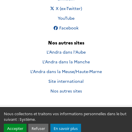
Nous suivre sur
X (ex-Twitter)
Nous suivre sur
YouTube
Nous suivre sur
Facebook
Nos autres sites
L'Andra dans l'Aube
L'Andra dans la Manche
L'Andra dans la Meuse/Haute-Marne
Site international
Nos autres sites
Nous collectons et traitons vos informations personnelles dans le but
Andra.fr
© 2026 - Andra. Tous droits réservés.
suivant :
Système
.
Accepter
Refuser
En savoir plus