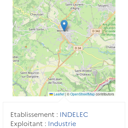
Leaflet
|
©
OpenStreetMap
contributors
Etablissement :
INDELEC
Exploitant :
Industrie