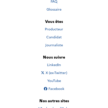
FAQ
Glossaire
Vous êtes
Producteur
Candidat
Journaliste
Nous suivre
Nous suivre sur
LinkedIn
Nous suivre sur
X (ex-Twitter)
Nous suivre sur
YouTube
Nous suivre sur
Facebook
Nos autres sites