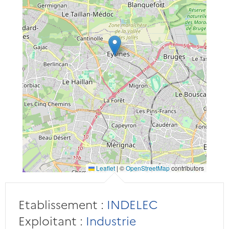
Leaflet
|
©
OpenStreetMap
contributors
Etablissement :
INDELEC
Exploitant :
Industrie