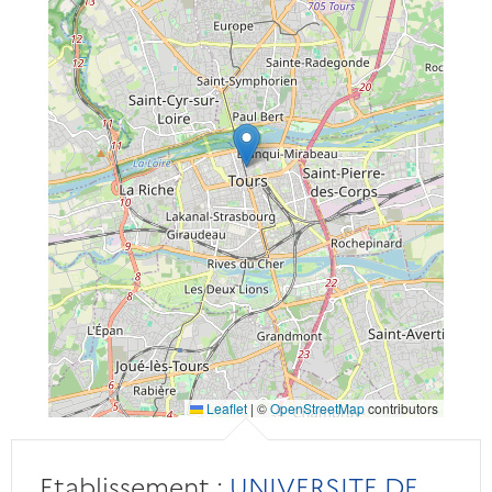
Leaflet
|
©
OpenStreetMap
contributors
Etablissement :
UNIVERSITE DE