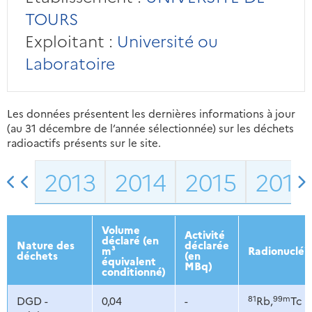
TOURS
Exploitant :
Université ou
Laboratoire
Les données présentent les dernières informations à jour
(au 31 décembre de l’année sélectionnée) sur les déchets
radioactifs présents sur le site.
2013
2014
2015
2016
Volume
Activité
déclaré (en
Nature des
déclarée
m³
Radionucléi
déchets
(en
équivalent
MBq)
conditionné)
81
99m
DGD -
0,04
-
Rb,
Tc