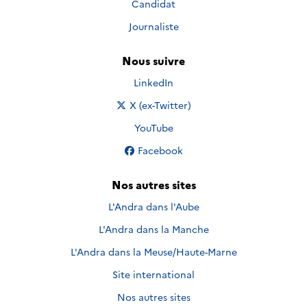
Candidat
Journaliste
Nous suivre
Nous suivre sur
LinkedIn
Nous suivre sur
X (ex-Twitter)
Nous suivre sur
YouTube
Nous suivre sur
Facebook
Nos autres sites
L'Andra dans l'Aube
L'Andra dans la Manche
L'Andra dans la Meuse/Haute-Marne
Site international
Nos autres sites