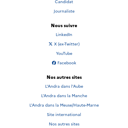
Candidat
Journaliste
Nous suivre
Nous suivre sur
LinkedIn
Nous suivre sur
X (ex-Twitter)
Nous suivre sur
YouTube
Nous suivre sur
Facebook
Nos autres sites
L'Andra dans l'Aube
L'Andra dans la Manche
L'Andra dans la Meuse/Haute-Marne
Site international
Nos autres sites