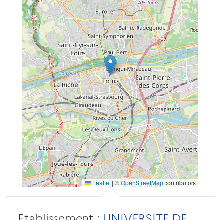
Leaflet
|
©
OpenStreetMap
contributors
Etablissement :
UNIVERSITE DE