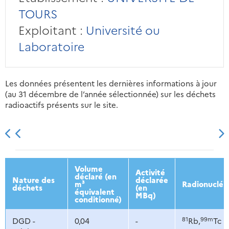
TOURS
Exploitant :
Université ou
Laboratoire
Les données présentent les dernières informations à jour
(au 31 décembre de l’année sélectionnée) sur les déchets
radioactifs présents sur le site.
2013
2014
2015
2016
Volume
Activité
déclaré (en
Nature des
déclarée
m³
Radionucléi
déchets
(en
équivalent
MBq)
conditionné)
81
99m
DGD -
0,04
-
Rb,
Tc