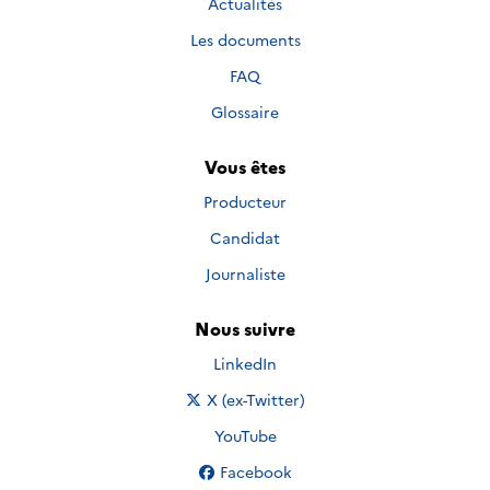
Actualités
Les documents
FAQ
Glossaire
Vous êtes
Producteur
Candidat
Journaliste
Nous suivre
Nous suivre sur
LinkedIn
Nous suivre sur
X (ex-Twitter)
Nous suivre sur
YouTube
Nous suivre sur
Facebook