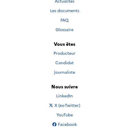
Actualités
Les documents
FAQ
Glossaire
Vous êtes
Producteur
Candidat
Journaliste
Nous suivre
Nous suivre sur
LinkedIn
Nous suivre sur
X (ex-Twitter)
Nous suivre sur
YouTube
Nous suivre sur
Facebook