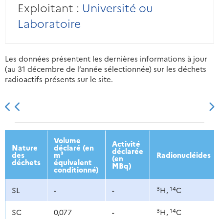
Exploitant :
Université ou
Laboratoire
Les données présentent les dernières informations à jour
(au 31 décembre de l’année sélectionnée) sur les déchets
radioactifs présents sur le site.
2013
2014
2015
2016
Volume
Activité
Nature
déclaré (en
déclarée
des
m³
Radionucléides
(en
déchets
équivalent
MBq)
conditionné)
3
14
SL
-
-
H,
C
3
14
SC
0,077
-
H,
C