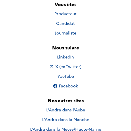
Vous êtes
Producteur
Candidat
Journaliste
Nous suivre
Nous suivre sur
LinkedIn
Nous suivre sur
X (ex-Twitter)
Nous suivre sur
YouTube
Nous suivre sur
Facebook
Nos autres sites
L'Andra dans l'Aube
L'Andra dans la Manche
L'Andra dans la Meuse/Haute-Marne