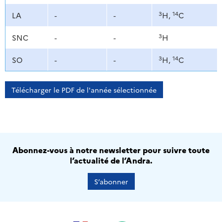
3
14
LA
-
-
H,
C
3
SNC
-
-
H
3
14
SO
-
-
H,
C
Télécharger le PDF de l'année sélectionnée
Abonnez-vous à notre newsletter pour suivre toute
l’actualité de l’Andra.
S’abonner