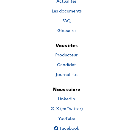
Actualités
Les documents
FAQ
Glossaire
Vous êtes
Producteur
Candidat
Journaliste
Nous suivre
Nous suivre sur
LinkedIn
Nous suivre sur
X (ex-Twitter)
Nous suivre sur
YouTube
Nous suivre sur
Facebook