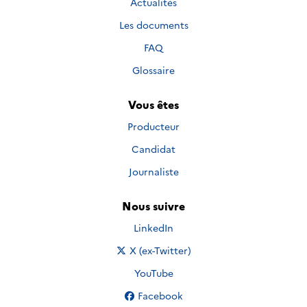
Actualités
Les documents
FAQ
Glossaire
Vous êtes
Producteur
Candidat
Journaliste
Nous suivre
Nous suivre sur
LinkedIn
Nous suivre sur
X (ex-Twitter)
Nous suivre sur
YouTube
Nous suivre sur
Facebook