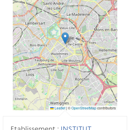
Leaflet
|
©
OpenStreetMap
contributors
Etablissement :
INSTITUT