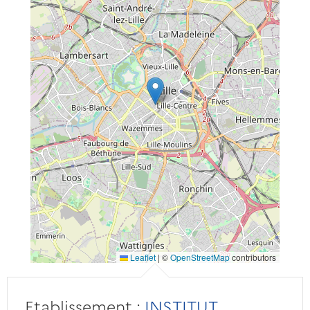
Leaflet
|
©
OpenStreetMap
contributors
Etablissement :
INSTITUT