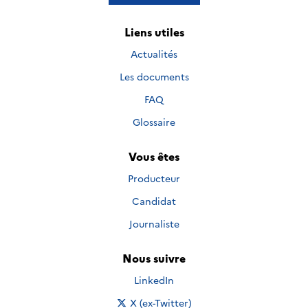
Liens utiles
Actualités
Les documents
FAQ
Glossaire
Vous êtes
Producteur
Candidat
Journaliste
Nous suivre
Nous suivre sur
LinkedIn
Nous suivre sur
X (ex-Twitter)