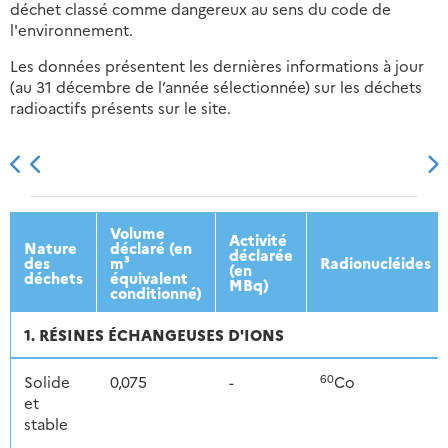
déchet classé comme dangereux au sens du code de
l'environnement.
Les données présentent les dernières informations à jour
(au 31 décembre de l’année sélectionnée) sur les déchets
radioactifs présents sur le site.
2013
2014
2015
2016
Volume
Activité
Nature
déclaré (en
déclarée
des
m³
Radionucléides
(en
déchets
équivalent
MBq)
conditionné)
1. RÉSINES ÉCHANGEUSES D'IONS
60
Solide
0,075
-
Co
et
stable