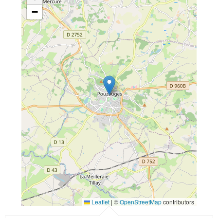
−
Leaflet
|
©
OpenStreetMap
contributors