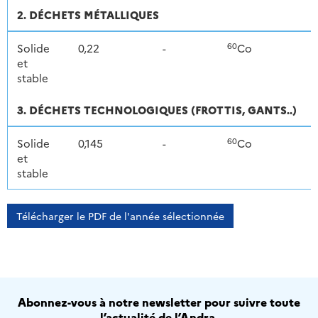
2. DÉCHETS MÉTALLIQUES
60
Solide
0,22
-
Co
et
stable
3. DÉCHETS TECHNOLOGIQUES (FROTTIS, GANTS..)
60
Solide
0,145
-
Co
et
stable
Télécharger le PDF de l'année sélectionnée
Abonnez-vous à notre newsletter pour suivre toute
l’actualité de l’Andra.