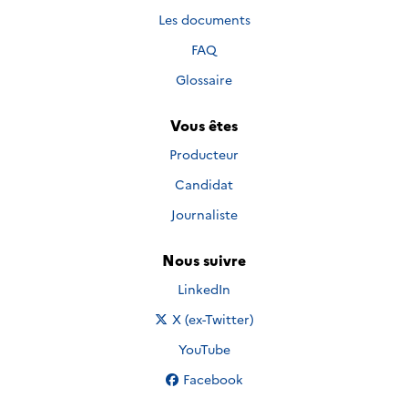
Les documents
FAQ
Glossaire
Vous êtes
Producteur
Candidat
Journaliste
Nous suivre
Nous suivre sur
LinkedIn
Nous suivre sur
X (ex-Twitter)
Nous suivre sur
YouTube
Nous suivre sur
Facebook