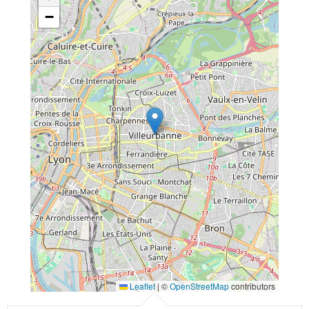
−
Leaflet
|
©
OpenStreetMap
contributors