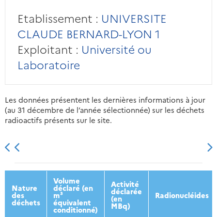
Etablissement :
UNIVERSITE
CLAUDE BERNARD-LYON 1
Exploitant :
Université ou
Laboratoire
Les données présentent les dernières informations à jour
(au 31 décembre de l’année sélectionnée) sur les déchets
radioactifs présents sur le site.
2013
2014
2015
2016
Volume
Activité
Nature
déclaré (en
déclarée
des
m³
Radionucléides
(en
déchets
équivalent
MBq)
conditionné)