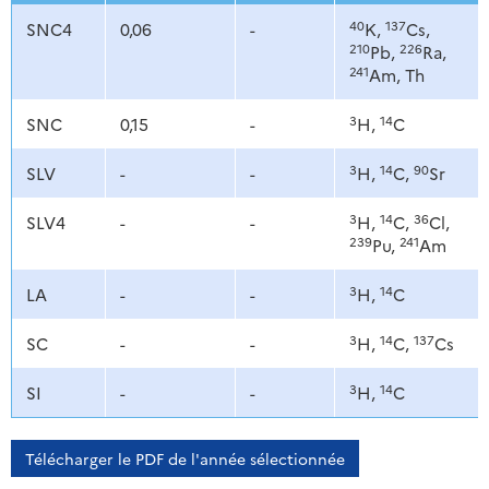
40
137
SNC4
0,06
-
K,
Cs,
210
226
Pb,
Ra,
241
Am, Th
3
14
SNC
0,15
-
H,
C
3
14
90
SLV
-
-
H,
C,
Sr
3
14
36
SLV4
-
-
H,
C,
Cl,
239
241
Pu,
Am
3
14
LA
-
-
H,
C
3
14
137
SC
-
-
H,
C,
Cs
3
14
SI
-
-
H,
C
Télécharger le PDF de l'année sélectionnée