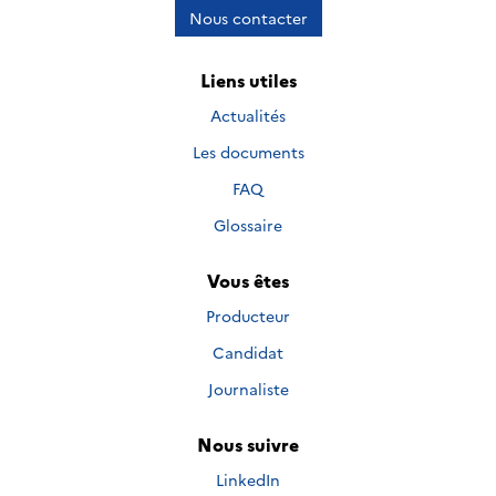
Nous contacter
Liens utiles
Actualités
Les documents
FAQ
Glossaire
Vous êtes
Producteur
Candidat
Journaliste
Nous suivre
Nous suivre sur
LinkedIn