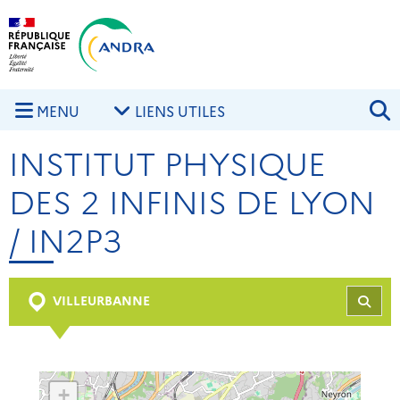
Aller au contenu principal
Skip to navigation
R
MENU
LIENS UTILES
INSTITUT PHYSIQUE
DES 2 INFINIS DE LYON
/ IN2P3
VILLEURBANNE
REC
+