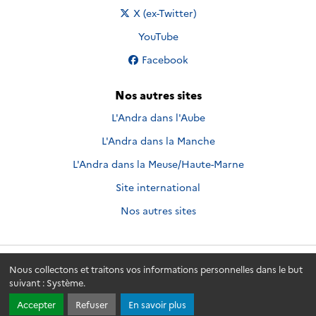
Nous suivre sur
X (ex-Twitter)
Nous suivre sur
YouTube
Nous suivre sur
Facebook
Nos autres sites
L'Andra dans l'Aube
L'Andra dans la Manche
L'Andra dans la Meuse/Haute-Marne
Site international
Nos autres sites
Nous collectons et traitons vos informations personnelles dans le but
Andra.fr
© 2026 - Andra. Tous droits réservés.
suivant :
Système
.
Accepter
Refuser
En savoir plus