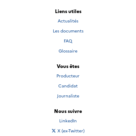
Liens utiles
Actualités
Les documents
FAQ
Glossaire
Vous êtes
Producteur
Candidat
Journaliste
Nous suivre
Nous suivre sur
LinkedIn
Nous suivre sur
X (ex-Twitter)