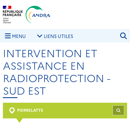
Aller au contenu principal
Skip to navigation
R
MENU
LIENS UTILES
INTERVENTION ET
ASSISTANCE EN
RADIOPROTECTION -
SUD EST
PIERRELATTE
REC