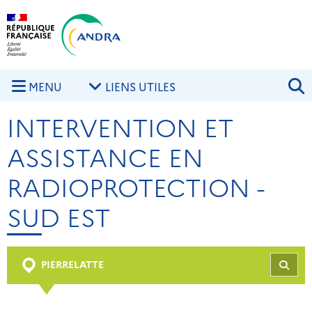
Aller au contenu principal
Skip to navigation
R
MENU
LIENS UTILES
INTERVENTION ET
ASSISTANCE EN
RADIOPROTECTION -
SUD EST
PIERRELATTE
REC