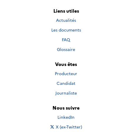
Liens utiles
Actualités
Les documents
FAQ
Glossaire
Vous êtes
Producteur
Candidat
Journaliste
Nous suivre
Nous suivre sur
LinkedIn
Nous suivre sur
X (ex-Twitter)