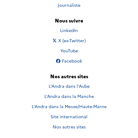
Journaliste
Nous suivre
Nous suivre sur
LinkedIn
Nous suivre sur
X (ex-Twitter)
Nous suivre sur
YouTube
Nous suivre sur
Facebook
Nos autres sites
L'Andra dans l'Aube
L'Andra dans la Manche
L'Andra dans la Meuse/Haute-Marne
Site international
Nos autres sites