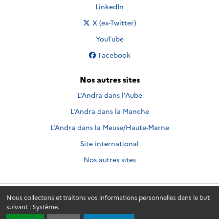
Nous suivre sur
LinkedIn
Nous suivre sur
X (ex-Twitter)
Nous suivre sur
YouTube
Nous suivre sur
Facebook
Nos autres sites
L'Andra dans l'Aube
L'Andra dans la Manche
L'Andra dans la Meuse/Haute-Marne
Site international
Nos autres sites
Nous collectons et traitons vos informations personnelles dans le but
Andra.fr
© 2026 - Andra. Tous droits réservés.
suivant :
Système
.