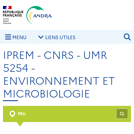
Aller au contenu principal
Skip to navigation
R
MENU
LIENS UTILES
IPREM - CNRS - UMR
5254 -
ENVIRONNEMENT ET
MICROBIOLOGIE
PAU
REC