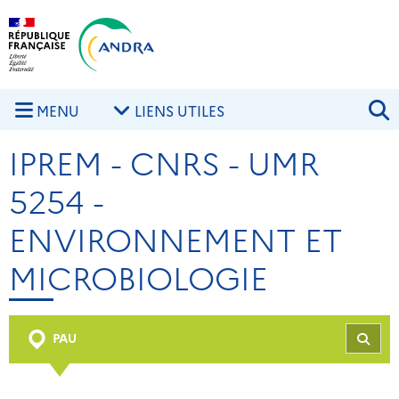
Aller au contenu principal
Skip to navigation
R
MENU
LIENS UTILES
IPREM - CNRS - UMR
5254 -
ENVIRONNEMENT ET
MICROBIOLOGIE
PAU
REC