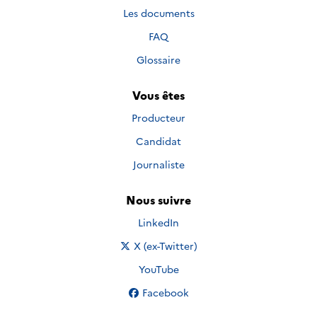
Les documents
FAQ
Glossaire
Vous êtes
Producteur
Candidat
Journaliste
Nous suivre
Nous suivre sur
LinkedIn
Nous suivre sur
X (ex-Twitter)
Nous suivre sur
YouTube
Nous suivre sur
Facebook