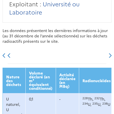
Exploitant :
Université ou
Laboratoire
Les données présentent les dernières informations à jour
(au 31 décembre de l’année sélectionnée) sur les déchets
radioactifs présents sur le site.
2013
2014
2015
2016
Volume
Activité
Nature
déclaré (en
déclarée
des
m³
Radionucléides
(en
déchets
équivalent
MBq)
conditionné)
228
232
U
0,1
-
Th,
Th,
234
235
238
naturel,
U,
U,
U
U