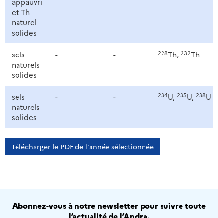
appauvri
et Th
naturel
solides
228
232
sels
-
-
Th,
Th
naturels
solides
234
235
238
sels
-
-
U,
U,
U
naturels
solides
Télécharger le PDF de l'année sélectionnée
Abonnez-vous à notre newsletter pour suivre toute
l’actualité de l’Andra.