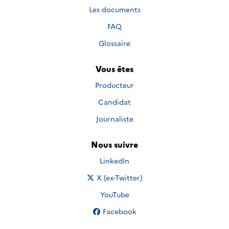
Les documents
FAQ
Glossaire
Vous êtes
Producteur
Candidat
Journaliste
Nous suivre
Nous suivre sur
LinkedIn
Nous suivre sur
X (ex-Twitter)
Nous suivre sur
YouTube
Nous suivre sur
Facebook