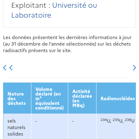
Exploitant :
Université ou
Laboratoire
Les données présentent les dernières informations à jour
(au 31 décembre de l’année sélectionnée) sur les déchets
radioactifs présents sur le site.
2013
2014
2015
2016
Volume
Activité
Nature
déclaré (en
déclarée
des
m³
Radionucléides
(en
déchets
équivalent
MBq)
conditionné)
234
235
238
sels
-
-
U,
U,
U
naturels
solides