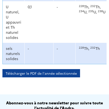
228
232
U
0,1
-
Th,
Th,
234
235
238
naturel,
U,
U,
U
U
appauvri
et Th
naturel
solides
228
232
sels
-
-
Th,
Th
naturels
solides
Télécharger le PDF de l'année sélectionnée
Abonnez-vous à notre newsletter pour suivre toute
l’actualité de l’Andra.