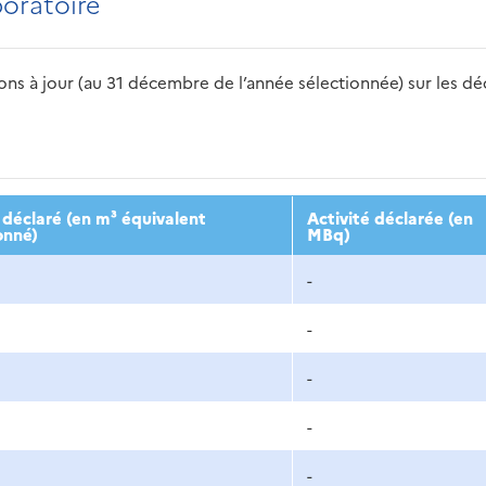
boratoire
s à jour (au 31 décembre de l’année sélectionnée) sur les déch
2016
2017
2018
2019
20
déclaré (en m³ équivalent
Activité déclarée (en
onné)
MBq)
-
-
-
-
-