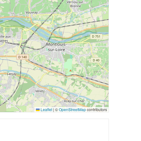
Leaflet
|
©
OpenStreetMap
contributors