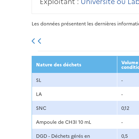
Exploitant :
Université ou La
Les données présentent les dernières information
2013
2014
2015
Volume 
Nature des déchets
conditi
SL
-
LA
-
SNC
0,12
Ampoule de CH3I 10 mL
-
DGD - Déchets gérés en
0,5