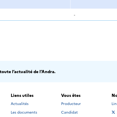
-
oute l’actualité de l’Andra.
Liens utiles
Vous êtes
No
Nou
Actualités
Producteur
Li
Les documents
Candidat