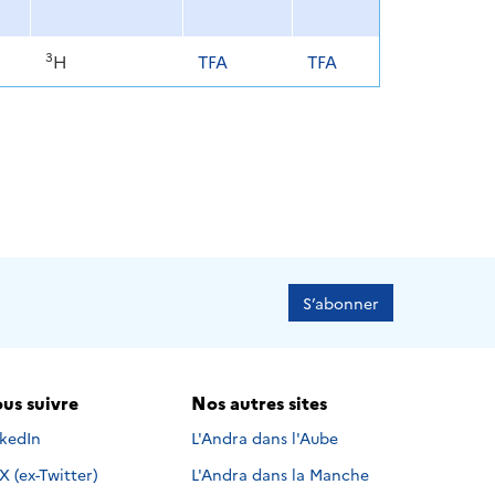
3
H
TFA
TFA
S’abonner
us suivre
Nos autres sites
s suivre sur
nkedIn
L'Andra dans l'Aube
Nous suivre sur
X (ex-Twitter)
L'Andra dans la Manche