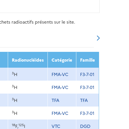
ets radioactifs présents sur le site.
20
2021
2022
2023
2024
Radionucléides
Catégorie
Famille
3
H
FMA-VC
F3-7-01
3
H
FMA-VC
F3-7-01
3
H
TFA
TFA
3
H
FMA-VC
F3-7-01
18
125
F,
I
VTC
DGD