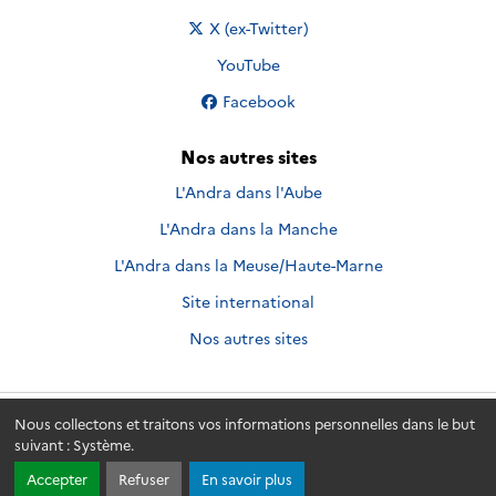
Nous suivre sur
X (ex-Twitter)
Nous suivre sur
YouTube
Nous suivre sur
Facebook
Nos autres sites
L'Andra dans l'Aube
L'Andra dans la Manche
L'Andra dans la Meuse/Haute-Marne
Site international
Nos autres sites
Nous collectons et traitons vos informations personnelles dans le but
Andra.fr
© 2026 - Andra. Tous droits réservés.
suivant :
Système
.
Accepter
Refuser
En savoir plus