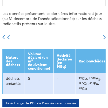
Les données présentent les dernières informations à jour
(au 31 décembre de l’année sélectionnée) sur les déchets
radioactifs présents sur le site.
2013
2014
2015
2016
Volume
Activité
Nature
déclaré (en
déclarée
des
m³
Radionucléides
(en
déchets
équivalent
MBq)
conditionné)
60
110m
déchets
5
-
Co,
Ag,
137
241
amiantés
Cs,
Pu,
58
Co
Télécharger le PDF de l'année sélectionnée