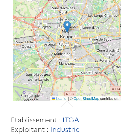
Leaflet
|
©
OpenStreetMap
contributors
Etablissement :
ITGA
Exploitant :
Industrie