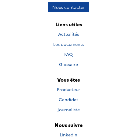
Nous contacter
Liens utiles
Actualités
Les documents
FAQ
Glossaire
Vous êtes
Producteur
Candidat
Journaliste
Nous suivre
Nous suivre sur
LinkedIn