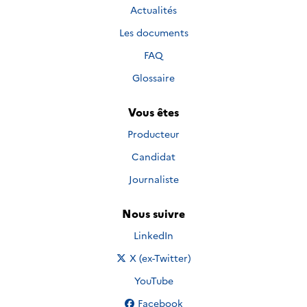
Actualités
Les documents
FAQ
Glossaire
Vous êtes
Producteur
Candidat
Journaliste
Nous suivre
Nous suivre sur
LinkedIn
Nous suivre sur
X (ex-Twitter)
Nous suivre sur
YouTube
Nous suivre sur
Facebook