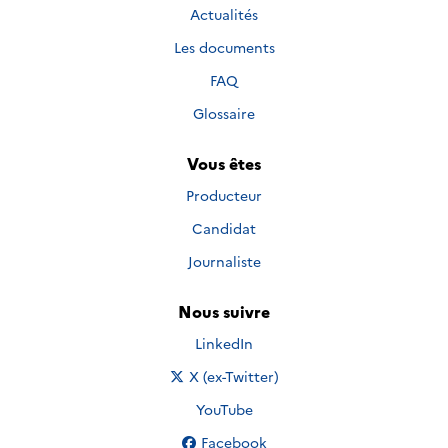
Actualités
Les documents
FAQ
Glossaire
Vous êtes
Producteur
Candidat
Journaliste
Nous suivre
Nous suivre sur
LinkedIn
Nous suivre sur
X (ex-Twitter)
Nous suivre sur
YouTube
Nous suivre sur
Facebook