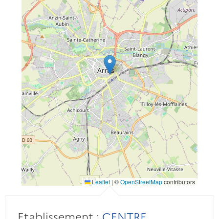
Leaflet
|
©
OpenStreetMap
contributors
Etablissement :
CENTRE