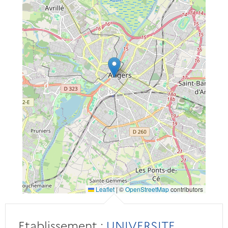
Leaflet
|
©
OpenStreetMap
contributors
Etablissement :
UNIVERSITE