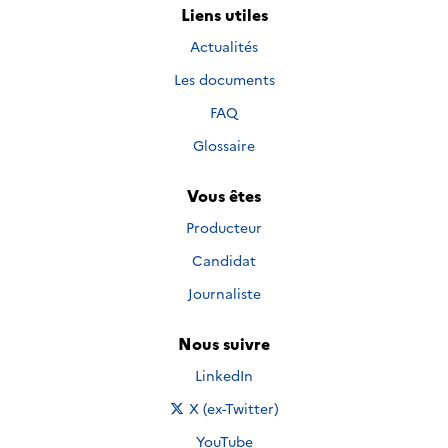
Liens utiles
Actualités
Les documents
FAQ
Glossaire
Vous êtes
Producteur
Candidat
Journaliste
Nous suivre
Nous suivre sur
LinkedIn
Nous suivre sur
X (ex-Twitter)
Nous suivre sur
YouTube