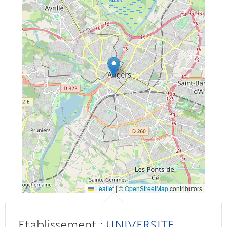
Leaflet
|
©
OpenStreetMap
contributors
Etablissement :
UNIVERSITE