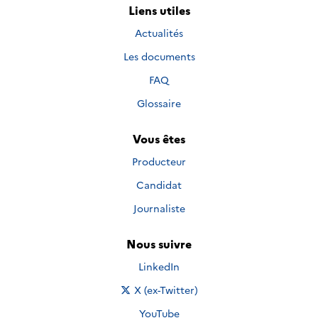
Liens utiles
Actualités
Les documents
FAQ
Glossaire
Vous êtes
Producteur
Candidat
Journaliste
Nous suivre
Nous suivre sur
LinkedIn
Nous suivre sur
X (ex-Twitter)
Nous suivre sur
YouTube