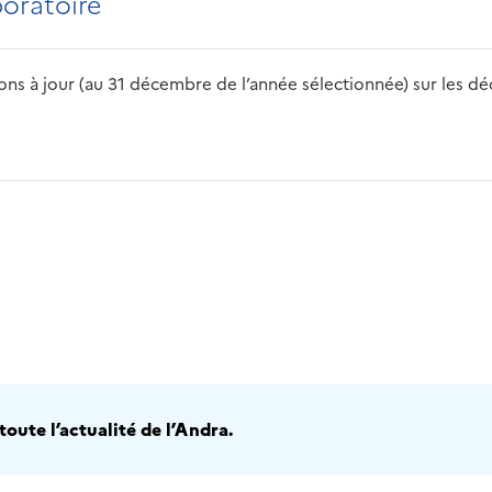
boratoire
s à jour (au 31 décembre de l’année sélectionnée) sur les déch
2016
2017
2018
2019
20
oute l’actualité de l’Andra.