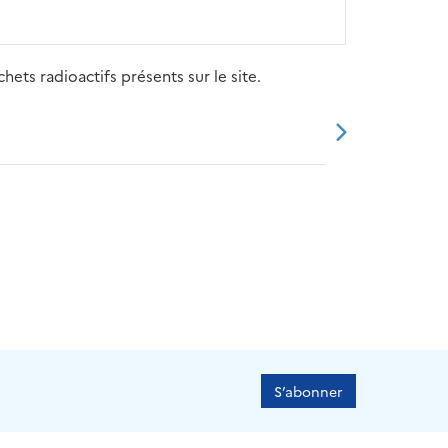
ets radioactifs présents sur le site.
20
2021
2022
2023
2024
S’abonner