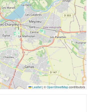
Leaflet
|
©
OpenStreetMap
contributors