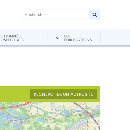
chercher sur Andra Inventaire
Rechercher
Lancer la recher
ES DONNÉES
LES
ROSPECTIVES
PUBLICATIONS
RECHERCHER UN AUTRE SITE