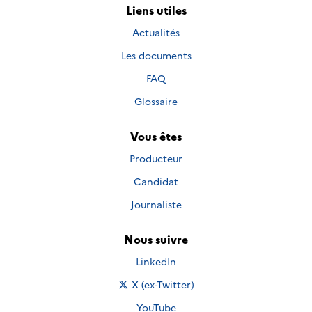
Liens utiles
Actualités
Les documents
FAQ
Glossaire
Vous êtes
Producteur
Candidat
Journaliste
Nous suivre
Nous suivre sur
LinkedIn
Nous suivre sur
X (ex-Twitter)
Nous suivre sur
YouTube