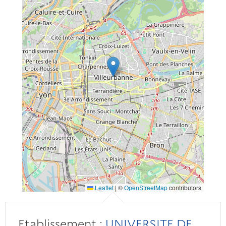
Leaflet
|
©
OpenStreetMap
contributors
Etablissement :
UNIVERSITE DE