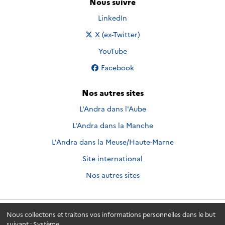
Nous suivre
Nous suivre sur
LinkedIn
Nous suivre sur
X (ex-Twitter)
Nous suivre sur
YouTube
Nous suivre sur
Facebook
Nos autres sites
L'Andra dans l'Aube
L'Andra dans la Manche
L'Andra dans la Meuse/Haute-Marne
Site international
Nos autres sites
Nous collectons et traitons vos informations personnelles dans le but
Andra.fr
© 2026 - Andra. Tous droits réservés.
suivant :
Système
.