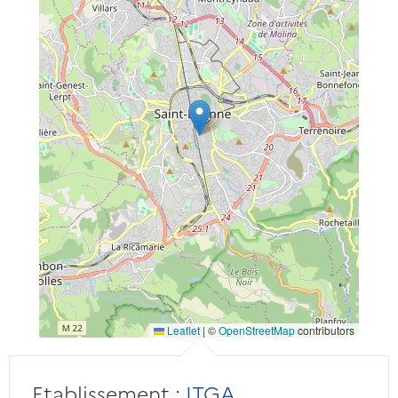
Leaflet
|
©
OpenStreetMap
contributors
Etablissement :
ITGA