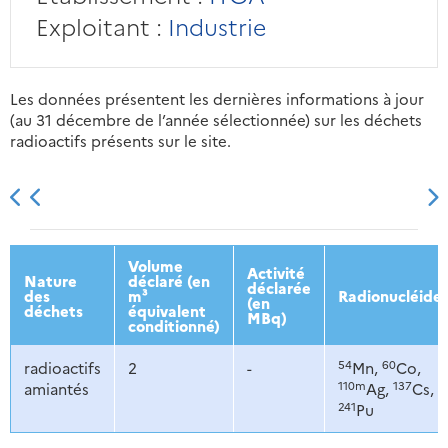
Exploitant :
Industrie
Les données présentent les dernières informations à jour
(au 31 décembre de l’année sélectionnée) sur les déchets
radioactifs présents sur le site.
2013
2014
2015
2016
Volume
Activité
Nature
déclaré (en
déclarée
des
m³
Radionucléide
(en
déchets
équivalent
MBq)
conditionné)
54
60
radioactifs
2
-
Mn,
Co,
110m
137
amiantés
Ag,
Cs,
241
Pu