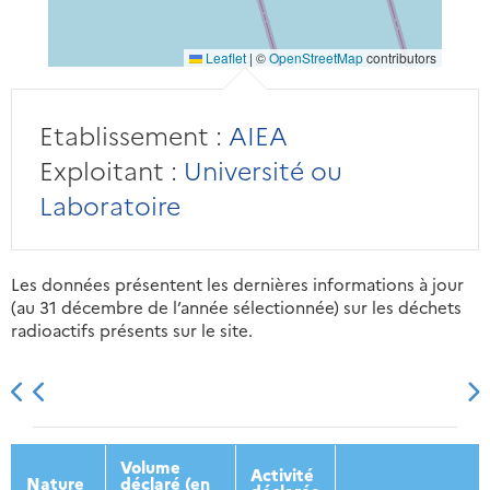
Leaflet
|
©
OpenStreetMap
contributors
Etablissement :
AIEA
Exploitant :
Université ou
Laboratoire
Les données présentent les dernières informations à jour
(au 31 décembre de l’année sélectionnée) sur les déchets
radioactifs présents sur le site.
2013
2014
2015
2016
Volume
Activité
Nature
déclaré (en