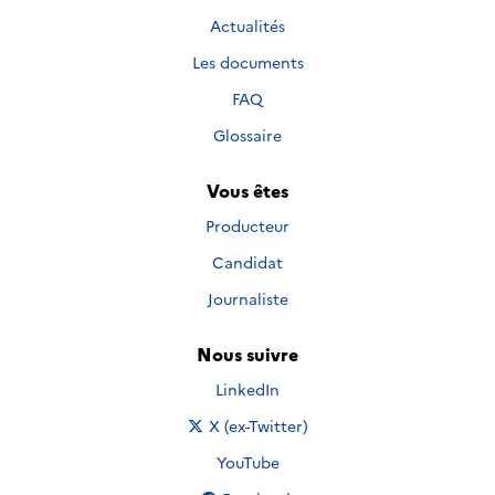
Actualités
Les documents
FAQ
Glossaire
Vous êtes
Producteur
Candidat
Journaliste
Nous suivre
Nous suivre sur
LinkedIn
Nous suivre sur
X (ex-Twitter)
Nous suivre sur
YouTube