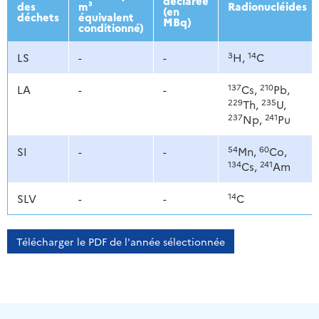
déclarée
des
m³
Radionucléides
(en
déchets
équivalent
MBq)
conditionné)
3
14
LS
-
-
H,
C
137
210
LA
-
-
Cs,
Pb,
229
235
Th,
U,
237
241
Np,
Pu
54
60
SI
-
-
Mn,
Co,
134
241
Cs,
Am
14
SLV
-
-
C
Télécharger le PDF de l'année sélectionnée