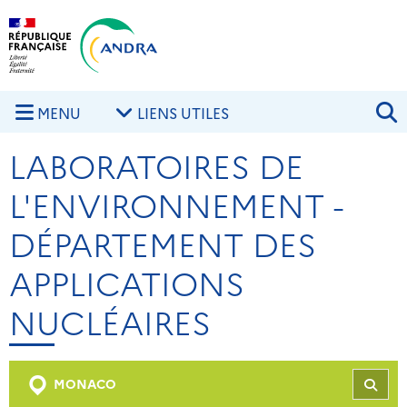
Aller au contenu principal
Skip to navigation
R
MENU
LIENS UTILES
LABORATOIRES DE
L'ENVIRONNEMENT -
DÉPARTEMENT DES
APPLICATIONS
NUCLÉAIRES
MONACO
REC