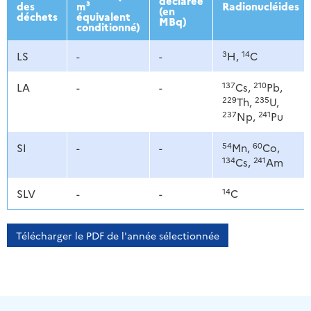
déclarée
des
m³
Radionucléides
(en
déchets
équivalent
MBq)
conditionné)
3
14
LS
-
-
H,
C
137
210
LA
-
-
Cs,
Pb,
229
235
Th,
U,
237
241
Np,
Pu
54
60
SI
-
-
Mn,
Co,
134
241
Cs,
Am
14
SLV
-
-
C
Télécharger le PDF de l'année sélectionnée