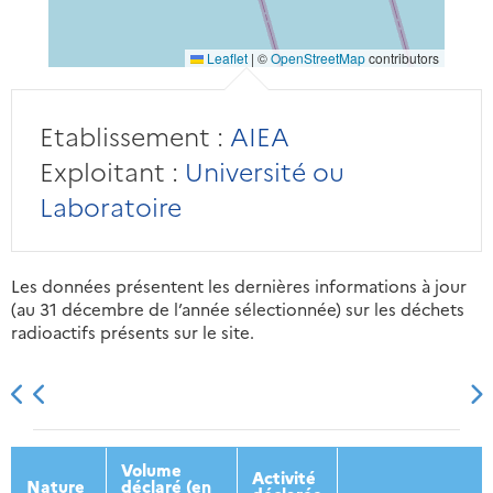
Leaflet
|
©
OpenStreetMap
contributors
Etablissement :
AIEA
Exploitant :
Université ou
Laboratoire
Les données présentent les dernières informations à jour
(au 31 décembre de l’année sélectionnée) sur les déchets
radioactifs présents sur le site.
2013
2014
2015
2016
Volume
Activité
Nature
déclaré (en