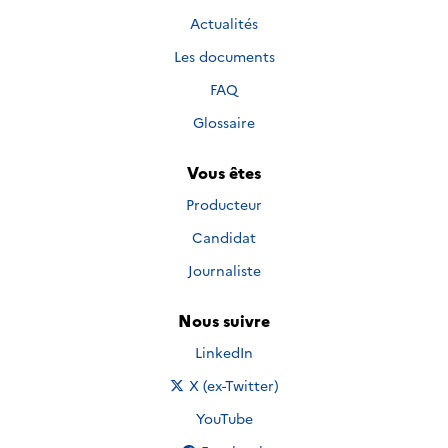
Actualités
Les documents
FAQ
Glossaire
Vous êtes
Producteur
Candidat
Journaliste
Nous suivre
Nous suivre sur
LinkedIn
Nous suivre sur
X (ex-Twitter)
Nous suivre sur
YouTube