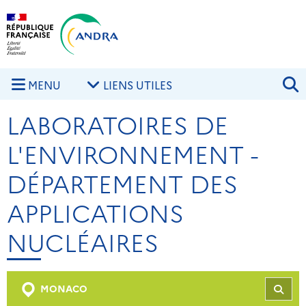
Aller au contenu principal
Skip to navigation
R
MENU
LIENS UTILES
LABORATOIRES DE
L'ENVIRONNEMENT -
DÉPARTEMENT DES
APPLICATIONS
NUCLÉAIRES
MONACO
REC