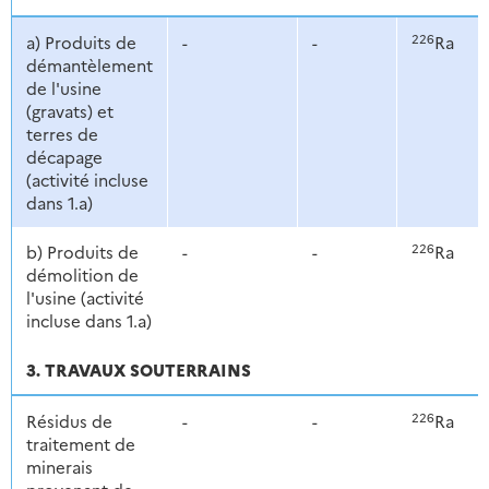
226
a) Produits de
-
-
Ra
démantèlement
de l'usine
(gravats) et
terres de
décapage
(activité incluse
dans 1.a)
226
b) Produits de
-
-
Ra
démolition de
l'usine (activité
incluse dans 1.a)
3. TRAVAUX SOUTERRAINS
226
Résidus de
-
-
Ra
traitement de
minerais