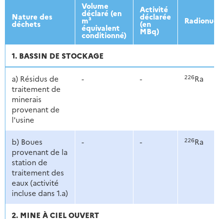
2013
2014
2015
2016
Volume
Activité
déclaré (en
Nature des
déclarée
m³
Radionuc
déchets
(en
équivalent
MBq)
conditionné)
1. BASSIN DE STOCKAGE
226
a) Résidus de
-
-
Ra
traitement de
minerais
provenant de
l'usine
226
b) Boues
-
-
Ra
provenant de la
station de
traitement des
eaux (activité
incluse dans 1.a)
2. MINE À CIEL OUVERT