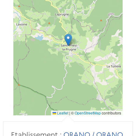
Leaflet
|
©
OpenStreetMap
contributors
Etablissement :
ORANO / ORANO