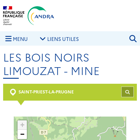
Aller au contenu principal
Skip to navigation
R
MENU
LIENS UTILES
LES BOIS NOIRS
LIMOUZAT - MINE
SAINT-PRIEST-LA-PRUGNE
REC
+
−