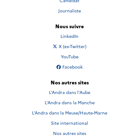
Candidat
Journaliste
Nous suivre
Nous suivre sur
LinkedIn
Nous suivre sur
X (ex-Twitter)
Nous suivre sur
YouTube
Nous suivre sur
Facebook
Nos autres sites
L'Andra dans l'Aube
L'Andra dans la Manche
L'Andra dans la Meuse/Haute-Marne
Site international
Nos autres sites