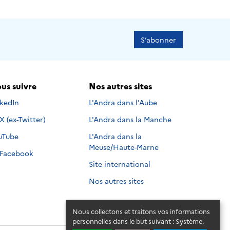
S’abonner
us suivre
Nos autres sites
s suivre sur
nkedIn
L'Andra dans l'Aube
Nous suivre sur
X (ex-Twitter)
L'Andra dans la Manche
s suivre sur
uTube
L'Andra dans la
Meuse/Haute-Marne
Nous suivre sur
Facebook
Site international
Nos autres sites
Nous collectons et traitons vos informations
personnelles dans le but suivant :
Système
.