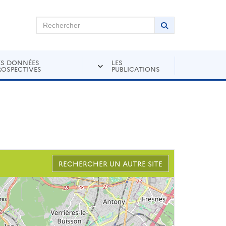
chercher sur Andra Inventaire
Rechercher
Lancer la recher
ES DONNÉES
LES
ROSPECTIVES
PUBLICATIONS
RECHERCHER UN AUTRE SITE