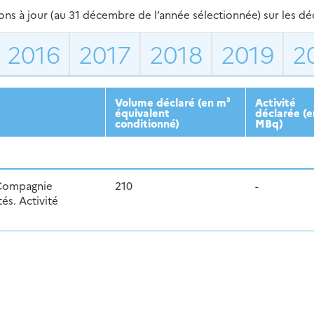
s à jour (au 31 décembre de l’année sélectionnée) sur les déch
2016
2017
2018
2019
2
Volume déclaré (en m³
Activité
équivalent
déclarée (e
conditionné)
MBq)
 Compagnie
210
-
és. Activité