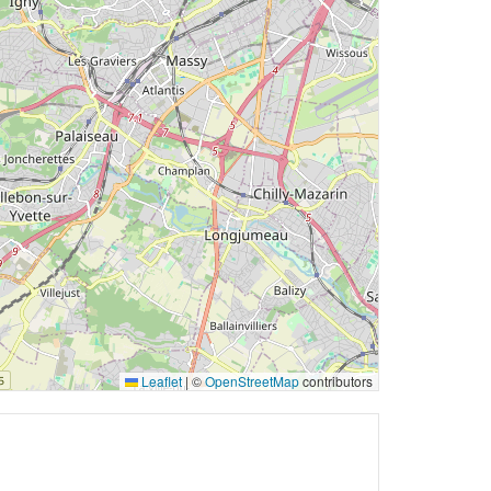
Leaflet
|
©
OpenStreetMap
contributors