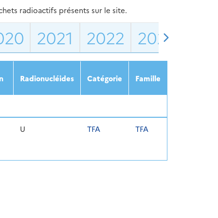
ets radioactifs présents sur le site.
020
2021
2022
2023
202
n
Radionucléides
Catégorie
Famille
U
TFA
TFA