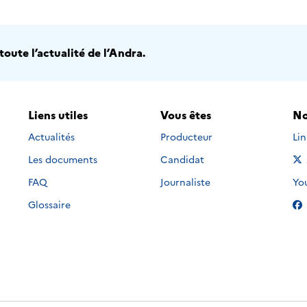
oute l’actualité de l’Andra.
Liens utiles
Vous êtes
No
Nou
Actualités
Producteur
Li
Les documents
Candidat
Nou
FAQ
Journaliste
Yo
Glossaire