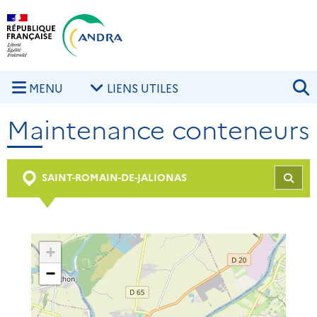
Aller au contenu principal
Skip to navigation
R
MENU
LIENS UTILES
Maintenance conteneurs
SAINT-ROMAIN-DE-JALIONAS
REC
+
−