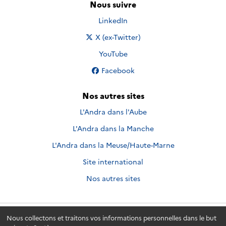
Nous suivre
Nous suivre sur
LinkedIn
Nous suivre sur
X (ex-Twitter)
Nous suivre sur
YouTube
Nous suivre sur
Facebook
Nos autres sites
L'Andra dans l'Aube
L'Andra dans la Manche
L'Andra dans la Meuse/Haute-Marne
Site international
Nos autres sites
Nous collectons et traitons vos informations personnelles dans le but
Andra.fr
© 2026 - Andra. Tous droits réservés.