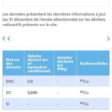
Les données présentent les dernières informations à jour
(au 31 décembre de l’année sélectionnée) sur les déchets
radioactifs présents sur le site.
2013
2014
2015
2016
Volume
Activité
Nature
déclaré (en
déclarée
des
m³
Radionucléides
(en
déchets
équivalent
MBq)
conditionné)
60
SNC
0,9
-
Co
60
SC
0,896
-
Co
60
SI
-
-
Co