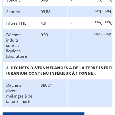
234
235
Scories
93,58
-
U,
U,
234
235
Filtres THE
4,9
-
U,
U,
90
239
Déchets
0,03
-
Sr,
Pu
induits
sources
liquides
laboratoire
3. DÉCHETS DIVERS MÉLANGÉS À DE LA TERRE INERTE 
(URANIUM CONTENU INFÉRIEUR À 1 TONNE).
Déchets
36624
-
divers
mélangés à de
la terre inerte