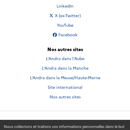
Nous suivre sur
LinkedIn
Nous suivre sur
X (ex-Twitter)
Nous suivre sur
YouTube
Nous suivre sur
Facebook
Nos autres sites
L'Andra dans l'Aube
L'Andra dans la Manche
L'Andra dans la Meuse/Haute-Marne
Site international
Nos autres sites
Andra.fr
© 2026 - Andra. Tous droits réservés.
Nous collectons et traitons vos informations personnelles dans le but