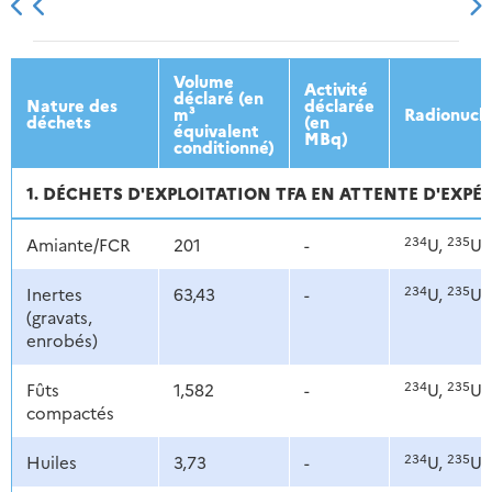
2013
2014
2015
2016
Volume
Activité
déclaré (en
Nature des
déclarée
m³
Radionuclé
déchets
(en
équivalent
MBq)
conditionné)
1. DÉCHETS D'EXPLOITATION TFA EN ATTENTE D'EXPÉ
234
235
Amiante/FCR
201
-
U,
U,
234
235
Inertes
63,43
-
U,
U,
(gravats,
enrobés)
234
235
Fûts
1,582
-
U,
U,
compactés
234
235
Huiles
3,73
-
U,
U,