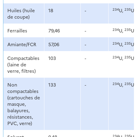
234
235
Huiles (huile
18
-
U,
U,
de coupe)
234
235
Ferrailles
79,46
-
U,
U,
234
235
Amiante/FCR
57,06
-
U,
U,
234
235
Compactables
103
-
U,
U,
(laine de
verre, filtres)
234
235
Non
133
-
U,
U,
compactables
(cartouches de
masque,
balayures,
résistances,
PVC, verre)
234
235
Solvant
0,48
-
U,
U,