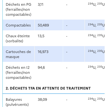
234
235
Déchets en PG
3,11
-
U,
U,
(ferrailles/non
compactables)
234
235
Compactables
50,489
-
U,
U,
234
235
Chaux éteinte
13,5
-
U,
U,
(sorbalite)
234
235
Cartouches de
16,973
-
U,
U,
masque
234
235
Déchets en I2
94,6
-
U,
U,
(ferrailles/non
compactables)
2. DÉCHETS TFA EN ATTENTE DE TRAITEMENT
234
235
Balayures
38,09
-
U,
U,
(pulvéruents)