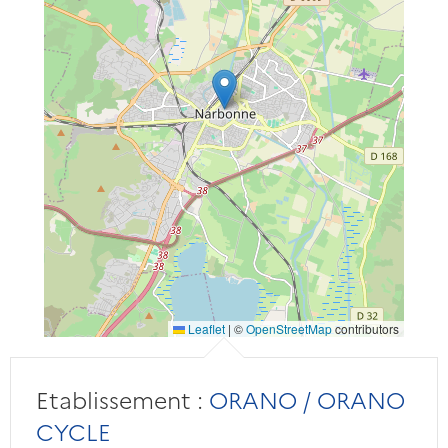
Leaflet
|
©
OpenStreetMap
contributors
Etablissement :
ORANO / ORANO
CYCLE