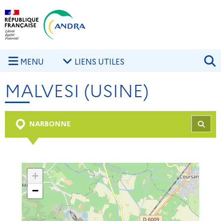
Aller au contenu principal
Skip to navigation
R
MENU
LIENS UTILES
MALVESI (USINE)
NARBONNE
REC
+
−