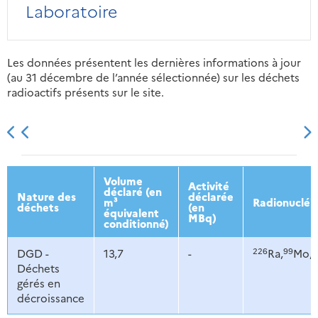
Laboratoire
Les données présentent les dernières informations à jour
(au 31 décembre de l’année sélectionnée) sur les déchets
radioactifs présents sur le site.
2013
2014
2015
2016
Volume
Activité
déclaré (en
Nature des
déclarée
m³
Radionucléi
déchets
(en
équivalent
MBq)
conditionné)
226
99
1
DGD -
13,7
-
Ra,
Mo,
Déchets
gérés en
décroissance