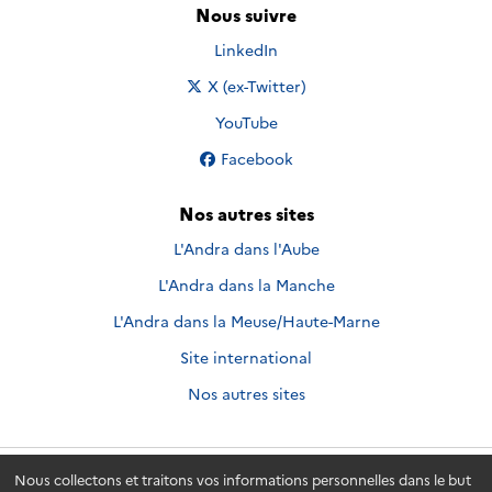
Nous suivre
Nous suivre sur
LinkedIn
Nous suivre sur
X (ex-Twitter)
Nous suivre sur
YouTube
Nous suivre sur
Facebook
Nos autres sites
L'Andra dans l'Aube
L'Andra dans la Manche
L'Andra dans la Meuse/Haute-Marne
Site international
Nos autres sites
Nous collectons et traitons vos informations personnelles dans le but
Andra.fr
© 2026 - Andra. Tous droits réservés.