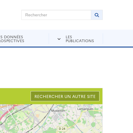
chercher sur Andra Inventaire
Rechercher
Lancer la recher
ES DONNÉES
LES
ROSPECTIVES
PUBLICATIONS
RECHERCHER UN AUTRE SITE