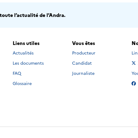
oute l’actualité de l’Andra.
Liens utiles
Vous êtes
No
Nou
Actualités
Producteur
Li
Les documents
Candidat
Nou
FAQ
Journaliste
Yo
Glossaire