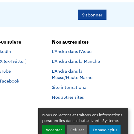
S’abonner
us suivre
Nos autres sites
s suivre sur
nkedIn
L'Andra dans l'Aube
Nous suivre sur
X (ex-Twitter)
L'Andra dans la Manche
s suivre sur
uTube
L'Andra dans la
Meuse/Haute-Marne
Nous suivre sur
Facebook
Site international
Nos autres sites
Nous collectons et traitons vos informations
personnelles dans le but suivant :
Système
.
Accepter
Refuser
En savoir plus
© 2026 - Andra. Tous droits réservés.