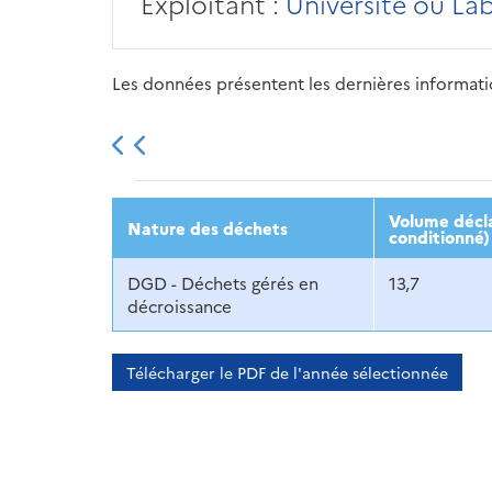
Exploitant :
Université ou La
Les données présentent les dernières information
2013
2014
2015
Volume décla
Nature des déchets
conditionné)
DGD - Déchets gérés en
13,7
décroissance
Télécharger le PDF de l'année sélectionnée