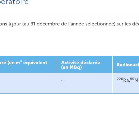
boratoire
s à jour (au 31 décembre de l’année sélectionnée) sur les déch
2016
2017
2018
2019
20
ré (en m³ équivalent
Activité déclarée
Radionucl
(en MBq)
226
99
-
Ra,
M