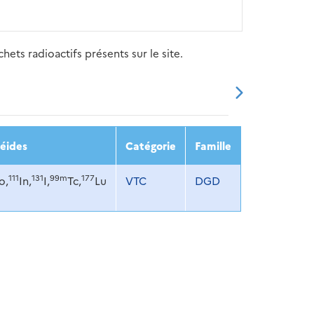
ets radioactifs présents sur le site.
20
2021
2022
2023
2024
éides
Catégorie
Famille
111
131
99m
177
o,
In,
I,
Tc,
Lu
VTC
DGD