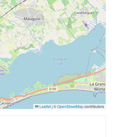
Leaflet
|
©
OpenStreetMap
contributors