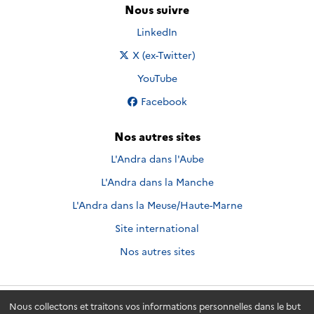
Nous suivre
Nous suivre sur
LinkedIn
Nous suivre sur
X (ex-Twitter)
Nous suivre sur
YouTube
Nous suivre sur
Facebook
Nos autres sites
L'Andra dans l'Aube
L'Andra dans la Manche
L'Andra dans la Meuse/Haute-Marne
Site international
Nos autres sites
Nous collectons et traitons vos informations personnelles dans le but
Andra.fr
© 2026 - Andra. Tous droits réservés.