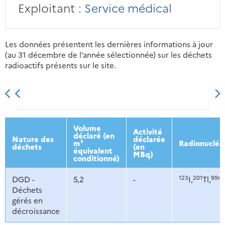
Exploitant :
Service médical
Les données présentent les dernières informations à jour
(au 31 décembre de l’année sélectionnée) sur les déchets
radioactifs présents sur le site.
2013
2014
2015
2016
Volume
Activité
déclaré (en
Nature des
déclarée
m³
Radionucléi
déchets
(en
équivalent
MBq)
conditionné)
123
201
99m
DGD -
5,2
-
I,
Tl,
Déchets
gérés en
décroissance