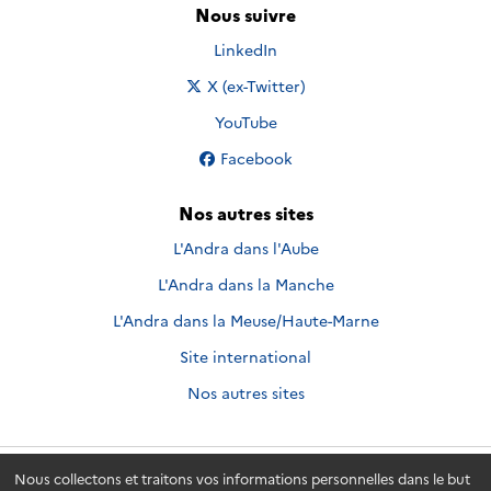
Nous suivre
Nous suivre sur
LinkedIn
Nous suivre sur
X (ex-Twitter)
Nous suivre sur
YouTube
Nous suivre sur
Facebook
Nos autres sites
L'Andra dans l'Aube
L'Andra dans la Manche
L'Andra dans la Meuse/Haute-Marne
Site international
Nos autres sites
Nous collectons et traitons vos informations personnelles dans le but
Andra.fr
© 2026 - Andra. Tous droits réservés.