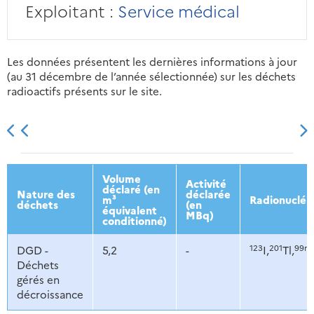
Exploitant :
Service médical
Les données présentent les dernières informations à jour
(au 31 décembre de l’année sélectionnée) sur les déchets
radioactifs présents sur le site.
2013
2014
2015
2016
Volume
Activité
déclaré (en
Nature des
déclarée
m³
Radionucléi
déchets
(en
équivalent
MBq)
conditionné)
123
201
99m
DGD -
5,2
-
I,
Tl,
Déchets
gérés en
décroissance